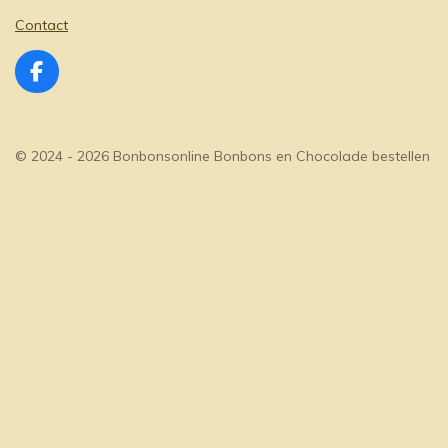
Contact
F
a
c
e
© 2024 - 2026 Bonbonsonline Bonbons en Chocolade bestellen
b
o
o
k