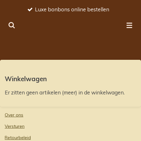
Amba
Ga
Luxe bonbons online bestellen
Belg
direct
naar
de
hoofdinhoud
Winkelwagen
Er zitten geen artikelen (meer) in de winkelwagen.
Over ons
Versturen
Retourbeleid