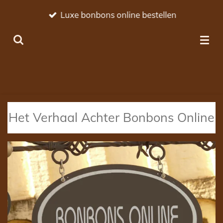
Ga
Luxe bonbons online bestellen
direct
naar
de
hoofdinhoud
Het Verhaal Achter Bonbons Online